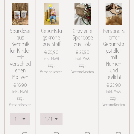
Spardose
Geburtsta
Gravierte
Personalis
aus
gskrone
Spardose
ierter
Keramik
aus Stoff
aus Holz
Geburtsta
für Kinder
gsteller
€ 25,90
€ 27,90
mit
mit
inkl. MwSt
inkl. MwSt
verschied
Namen
zzgl.
zzgl.
enen
und
Versandkosten
Versandkosten
Motiven
Teelicht
€ 16,90
€ 23,90
inkl. MwSt
inkl. MwSt
zzgl.
zzgl.
Versandkosten
Versandkosten