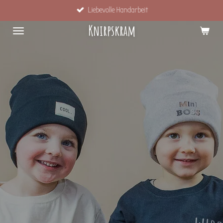
Liebevolle Handarbeit
Zum
Hauptinhalt
Knirpskram
springen