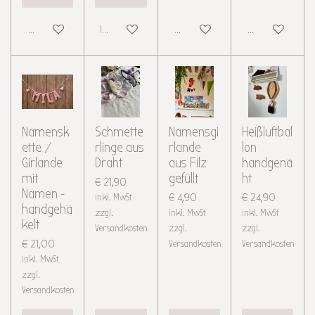
Details anzeigen
In den Warenkorb
Details anzeigen
Details anzeigen
Namensk
Schmette
Namensgi
Heißluftbal
ette /
rlinge aus
rlande
lon
Girlande
Draht
aus Filz
handgenä
mit
gefüllt
ht
€ 21,90
Namen -
inkl. MwSt
€ 4,90
€ 24,90
handgehä
zzgl.
inkl. MwSt
inkl. MwSt
kelt
Versandkosten
zzgl.
zzgl.
€ 21,00
Versandkosten
Versandkosten
inkl. MwSt
zzgl.
Versandkosten