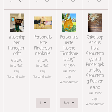
Details anzeigen
Details anzeigen
Details anzeigen
Details anzeigen
Waschlap
Personalis
Personalis
Caketopp
pen
ierte
ierte
er aus
handgem
Kinderson
Tasche
Holz
acht
nenbrille
"Sandspie
Geburtsta
lzeug"
gskind
€ 21,90
€ 13,90
Kindergeb
inkl. MwSt
inkl. MwSt
€ 12,90
urtstag
zzgl.
zzgl.
inkl. MwSt
Geburtsta
Versandkosten
Versandkosten
zzgl.
g Kuchen
Versandkosten
€ 9,90
inkl. MwSt
zzgl.
Versandkosten