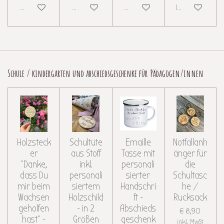
Details anzeigen
Details anzeigen
Details anzeigen
In den Warenkor
Schule / kindergarten und abschiedsgeschenke für Pädagogen/innen
Holzsteck
Schultüte
Emaille
Notfallanh
er
aus Stoff
Tasse mit
änger für
"Danke,
inkl.
personali
die
dass Du
personali
sierter
Schultasc
mir beim
siertem
Handschri
he /
Wachsen
Holzschild
ft -
Rucksack
geholfen
- in 2
Abschieds
€ 8,90
hast" -
Größen
geschenk
inkl. MwSt