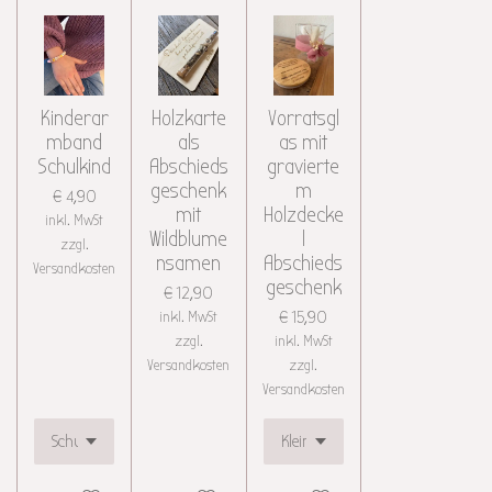
Kinderar
Holzkarte
Vorratsgl
mband
als
as mit
Schulkind
Abschieds
gravierte
geschenk
m
€ 4,90
mit
Holzdecke
inkl. MwSt
Wildblume
l
zzgl.
nsamen
Abschieds
Versandkosten
geschenk
€ 12,90
inkl. MwSt
€ 15,90
zzgl.
inkl. MwSt
Versandkosten
zzgl.
Versandkosten