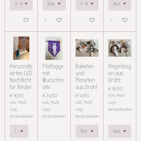
Details anzeigen
In den Warenkorb
Details anzeigen
In den Warenkor
Personalis
Filzflagge
Raketen
Regenbog
iertes LED
mit
und
en aus
Nachtlicht
Wunschm
Planeten
Draht
für Kinder
otiv
aus Draht
€ 18,90
€ 16,90
€ 34,90
€ 14,90
inkl. MwSt
inkl. MwSt
inkl. MwSt
inkl. MwSt
zzgl.
zzgl.
zzgl.
zzgl.
Versandkosten
Versandkosten
Versandkosten
Versandkosten