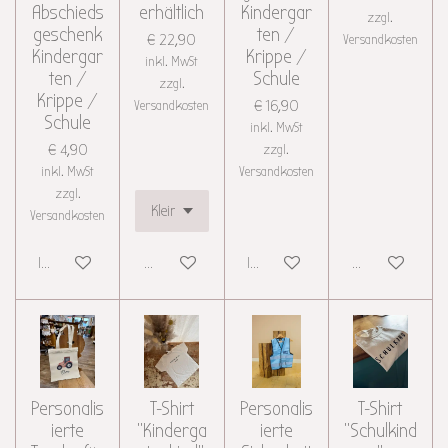
Abschieds
erhältlich
Kindergar
zzgl.
geschenk
ten /
€ 22,90
Versandkosten
Kindergar
Krippe /
inkl. MwSt
ten /
Schule
zzgl.
Krippe /
Versandkosten
€ 16,90
Schule
inkl. MwSt
€ 4,90
zzgl.
inkl. MwSt
Versandkosten
zzgl.
Versandkosten
In den Warenkorb
Details anzeigen
In den Warenkorb
Details anzeigen
Personalis
T-Shirt
Personalis
T-Shirt
ierte
"Kinderga
ierte
"Schulkind