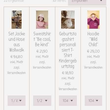
22 Ergebnisse
Sortieren:
Set Jacke
Sweatshir
Geburtsta
Hoodie
und Hose
t "Be cool,
gsshirt
"Wild
aus
Be kind"
personali
Child"
Wollwalk
siert T-
€ 21,90
€ 29,00
Shirt
€ 94,80
inkl. MwSt
inkl. MwSt
Kindergeb
inkl. MwSt
zzgl.
zzgl.
urtstag
zzgl.
Versandkosten
Versandkosten
Versandkosten
€ 18,90
inkl. MwSt
zzgl.
Versandkosten