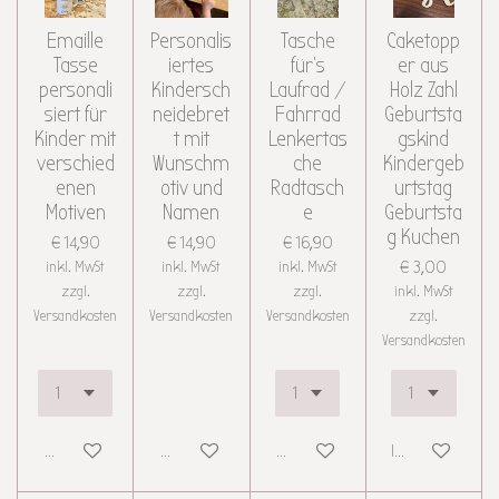
Emaille
Personalis
Tasche
Caketopp
Tasse
iertes
für's
er aus
personali
Kindersch
Laufrad /
Holz Zahl
siert für
neidebret
Fahrrad
Geburtsta
Kinder mit
t mit
Lenkertas
gskind
verschied
Wunschm
che
Kindergeb
enen
otiv und
Radtasch
urtstag
Motiven
Namen
e
Geburtsta
g Kuchen
€ 14,90
€ 14,90
€ 16,90
inkl. MwSt
inkl. MwSt
inkl. MwSt
€ 3,00
zzgl.
zzgl.
zzgl.
inkl. MwSt
Versandkosten
Versandkosten
Versandkosten
zzgl.
Versandkosten
Details anzeigen
Details anzeigen
Details anzeigen
In den Warenkor