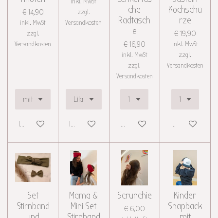
inkl. MwSt
che
Kochschü
€ 14,90
zzgl.
Radtasch
rze
inkl. MwSt
Versandkosten
e
zzgl.
€ 19,90
Versandkosten
€ 16,90
inkl. MwSt
inkl. MwSt
zzgl.
zzgl.
Versandkosten
Versandkosten
In den Warenkorb
In den Warenkorb
Details anzeigen
Details anzeigen
Set
Mama &
Scrunchie
Kinder
Stirnband
Mini Set
Snapback
€ 6,00
und
Stirnband
mit