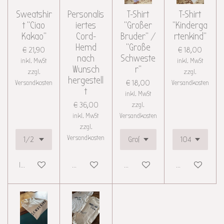
Sweatshir
Personalis
T-Shirt
T-Shirt
t "Ciao
iertes
"Großer
"Kinderga
Kakao"
Cord-
Bruder" /
rtenkind"
Hemd
"Große
€ 21,90
€ 18,00
nach
Schweste
inkl. MwSt
inkl. MwSt
Wunsch
r"
zzgl.
zzgl.
hergestell
Versandkosten
€ 18,00
Versandkosten
t
inkl. MwSt
€ 36,00
zzgl.
inkl. MwSt
Versandkosten
zzgl.
Versandkosten
In den Warenkorb
Details anzeigen
Details anzeigen
Details anzeigen