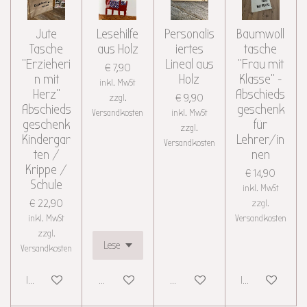
Jute
Lesehilfe
Personalis
Baumwoll
Tasche
aus Holz
iertes
tasche
"Erzieheri
Lineal aus
"Frau mit
€ 7,90
n mit
Holz
Klasse" -
inkl. MwSt
Herz"
Abschieds
zzgl.
€ 9,90
Abschieds
geschenk
Versandkosten
inkl. MwSt
geschenk
für
zzgl.
Kindergar
Lehrer/in
Versandkosten
ten /
nen
Krippe /
€ 14,90
Schule
inkl. MwSt
€ 22,90
zzgl.
inkl. MwSt
Versandkosten
zzgl.
Versandkosten
In den Warenkorb
Details anzeigen
Details anzeigen
In den Warenkor