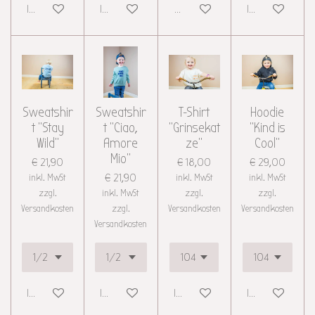
In den Warenkorb
In den Warenkorb
Details anzeigen
In den Warenkor
Sweatshir
Sweatshir
T-Shirt
Hoodie
t "Stay
t "Ciao,
"Grinsekat
"Kind is
Wild"
Amore
ze"
Cool"
Mio"
€ 21,90
€ 18,00
€ 29,00
inkl. MwSt
€ 21,90
inkl. MwSt
inkl. MwSt
zzgl.
inkl. MwSt
zzgl.
zzgl.
Versandkosten
zzgl.
Versandkosten
Versandkosten
Versandkosten
In den Warenkorb
In den Warenkorb
In den Warenkorb
In den Warenkor