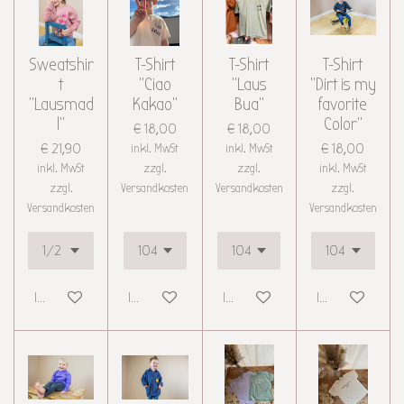
Sweatshir
T-Shirt
T-Shirt
T-Shirt
t
"Ciao
"Laus
"Dirt is my
"Lausmad
Kakao"
Bua"
favorite
l"
Color"
€ 18,00
€ 18,00
€ 21,90
inkl. MwSt
inkl. MwSt
€ 18,00
inkl. MwSt
zzgl.
zzgl.
inkl. MwSt
zzgl.
Versandkosten
Versandkosten
zzgl.
Versandkosten
Versandkosten
In den Warenkorb
In den Warenkorb
In den Warenkorb
In den Warenkor