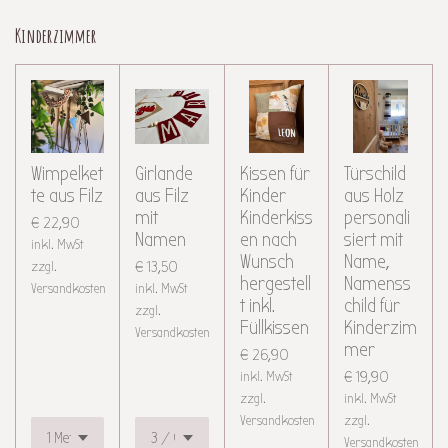
Kinderzimmer
Wimpelket
Girlande
Kissen für
Türschild
te aus Filz
aus Filz
Kinder
aus Holz
mit
Kinderkiss
personali
€ 22,90
Namen
en nach
siert mit
inkl. MwSt
Wunsch
Name,
zzgl.
€ 13,50
hergestell
Namenss
Versandkosten
inkl. MwSt
t inkl.
child für
zzgl.
Füllkissen
Kinderzim
Versandkosten
mer
€ 26,90
inkl. MwSt
€ 19,90
zzgl.
inkl. MwSt
Versandkosten
zzgl.
Versandkosten