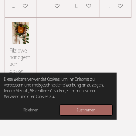
Details anzeigen
Details anzeigen
In den Warenkorb
In den Warenkor
Filzlöwe
handgem
acht
€ 24,95
inkl. MwSt
Diese Website verwendet Cookies, um Ihr Erlebnis zu
verbessern und maßgeschneiderte Werbung anzuzeigen.
zzgl.
Indem Sie auf „Akzeptieren“ klicken, stimmen Sie der
Versandkosten
Verwendung aller Cookies zu.
In den Warenkorb
Ablehnen
Zustimmen