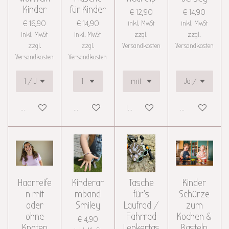
Kinder
für Kinder
€ 12,90
€ 14,90
€ 16,90
€ 14,90
inkl. MwSt
inkl. MwSt
inkl. MwSt
inkl. MwSt
zzgl.
zzgl.
zzgl.
zzgl.
Versandkosten
Versandkosten
Versandkosten
Versandkosten
Details anzeigen
Details anzeigen
In den Warenkorb
Details anzeigen
Haarreife
Kinderar
Tasche
Kinder
n mit
mband
für's
Schürze
oder
Smiley
Laufrad /
zum
ohne
Fahrrad
Kochen &
€ 4,90
Knoten
Lenkertas
Basteln