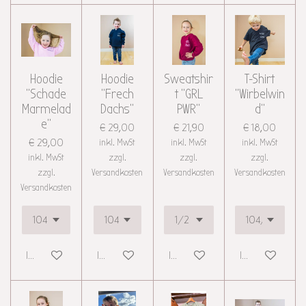
Hoodie
Hoodie
Sweatshir
T-Shirt
"Schade
"Frech
t "GRL
"Wirbelwin
Marmelad
Dachs"
PWR"
d"
e"
€ 29,00
€ 21,90
€ 18,00
€ 29,00
inkl. MwSt
inkl. MwSt
inkl. MwSt
inkl. MwSt
zzgl.
zzgl.
zzgl.
zzgl.
Versandkosten
Versandkosten
Versandkosten
Versandkosten
In den Warenkorb
In den Warenkorb
In den Warenkorb
In den Warenkor