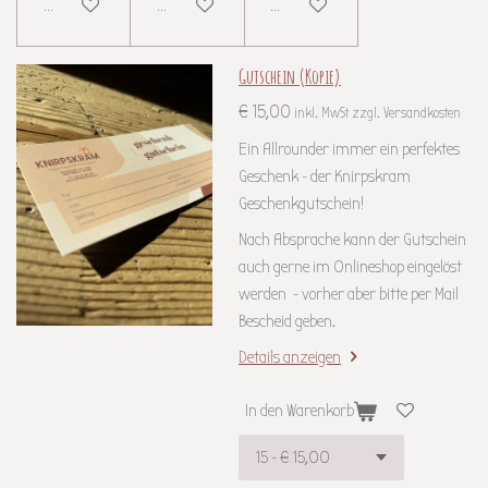
Details anzeigen
Details anzeigen
Details anzeigen
Gutschein (Kopie)
€ 15,00
inkl. MwSt zzgl. Versandkosten
Ein Allrounder immer ein perfektes
Geschenk - der Knirpskram
Geschenkgutschein!
Nach Absprache kann der Gutschein
auch gerne im Onlineshop eingelöst
werden - vorher aber bitte per Mail
Bescheid geben.
Details anzeigen
In den Warenkorb