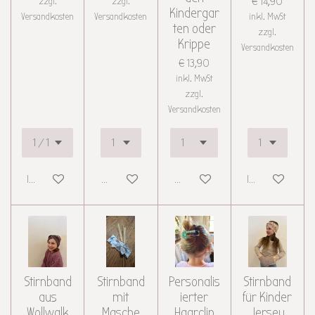
zzgl.
zzgl.
€ 14,90
Kindergar
Versandkosten
Versandkosten
inkl. MwSt
ten oder
zzgl.
Krippe
Versandkosten
€ 13,90
inkl. MwSt
zzgl.
Versandkosten
In den Warenkorb
Details anzeigen
Details anzeigen
In den Warenkor
Stirnband
Stirnband
Personalis
Stirnband
aus
mit
ierter
für Kinder
Wollwalk
Masche
Haarclip
Jersey