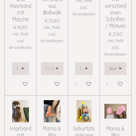
inkl. MwSt
Haarband
aus
verschied
zzgl.
mit
Wollwalk
enen
Versandkosten
Masche
Schriften
€ 35,80
/ Motiven
€ 16,90
inkl. MwSt
inkl. MwSt
zzgl.
€ 21,90
zzgl.
Versandkosten
inkl. MwSt
Versandkosten
zzgl.
Versandkosten
Details anzeigen
Details anzeigen
In den Warenkorb
In den Warenkor
Haarband
Mama &
Geburtsta
Mama &
mit
Mini
gskrone
Mini