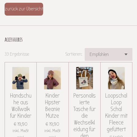
zurück zur Übersicht
accessoires
33 Ergebnisse
Sortieren:
Handschu
Kinder
Personalis
Loopschal
he aus
Hipster
ierte
Loop
Wollwalk
Beanie
Tasche für
Schal
für Kinder
Mütze
die
Kinder mit
Wechselkl
Fleece
€ 19,90
€ 19,90
eidung für
gefüttert
inkl. MwSt
inkl. MwSt
den