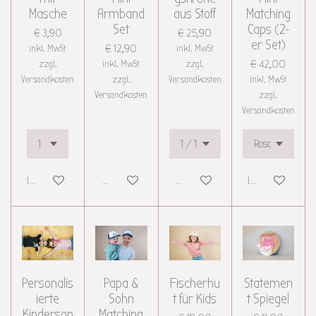
Masche
Armband
aus Stoff
Matching
Set
Caps (2-
€ 3,90
€ 25,90
er Set)
inkl. MwSt
€ 12,90
inkl. MwSt
zzgl.
inkl. MwSt
zzgl.
€ 42,00
Versandkosten
zzgl.
Versandkosten
inkl. MwSt
Versandkosten
zzgl.
Versandkosten
In den Warenkorb
Details anzeigen
Details anzeigen
In den Warenkor
Personalis
Papa &
Fischerhu
Statemen
ierte
Sohn
t für Kids
t Spiegel
Kinderson
Matching