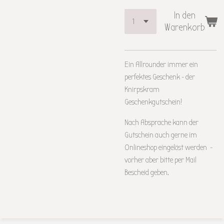
In den
Warenkorb
Ein Allrounder immer ein
perfektes Geschenk - der
Knirpskram
Geschenkgutschein!
Nach Absprache kann der
Gutschein auch gerne im
Onlineshop eingelöst werden -
vorher aber bitte per Mail
Bescheid geben.