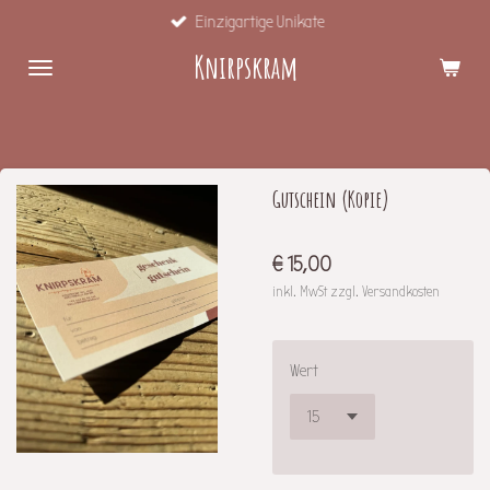
Einzigartige Unikate
Zum
Hauptinhalt
Knirpskram
springen
Gutschein (Kopie)
€ 15,00
inkl. MwSt zzgl. Versandkosten
Wert