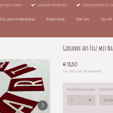
gartige Unikate
Liebevolle Handarbeit
Lieblingsstücke für G
t & Laune Kinderfestival
Kreativstube
Über uns
Aus Alt
Girlande aus Filz mit N
€ 13,50
inkl. MwSt zzgl. Versandkosten
Anzahl Buchstaben
Schriftar