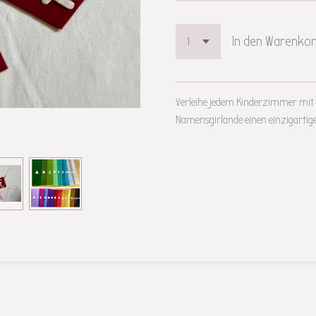
In den Warenko
Verleihe jedem Kinderzimmer mit d
Namensgirlande einen einzigarti