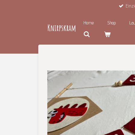
Einzi
Zum
Hauptinhalt
springen
Home
Shop
Lau
Knirpskram