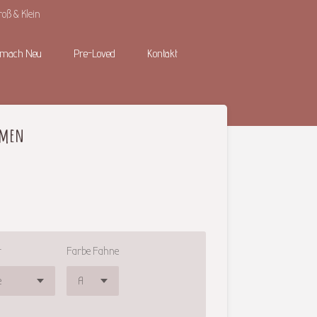
roß & Klein
 mach Neu
Pre-Loved
Kontakt
amen
t
Farbe Fahne