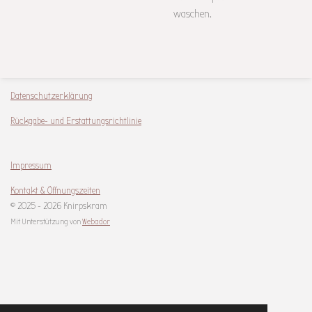
waschen.
Datenschutzerklärung
Rückgabe- und Erstattungsrichtlinie
Impressum
Kontakt & Öffnungszeiten
© 2025 - 2026 Knirpskram
Mit Unterstützung von
Webador