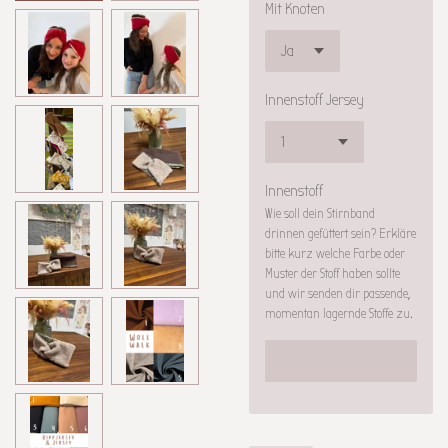
Mit Knoten
Innenstoff Jersey
Innenstoff
Wie soll dein Stirnband
drinnen gefüttert sein? Erkläre
bitte kurz welche Farbe oder
Muster der Stoff haben sollte
und wir senden dir passende,
momentan lagernde Stoffe zu.