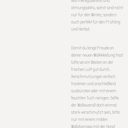
wärmeregulierend und
atmungsaktiv, somit sind nicht
nur für den Winter, sondern
auch perfekt für den Frühling
und Herbst.
Damit du lange Freude an
deiner neuen Walkkleidung hast
lüfte sie am Besten an der
frischen Luft gut durch.
Verschmutzungen einfach
trocknen und anschließend
ausbürsten oder mit einem
feuchten Tuch reinigen. Sollte
der Walkoverall doch einmal
stark verschmutzt sein, bitte
nur mit einem milden
Wollshampoo mit der Hand