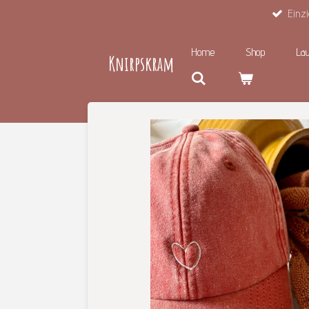
Einzi
Zum
Hauptinhalt
springen
Home
Shop
Lau
Knirpskram