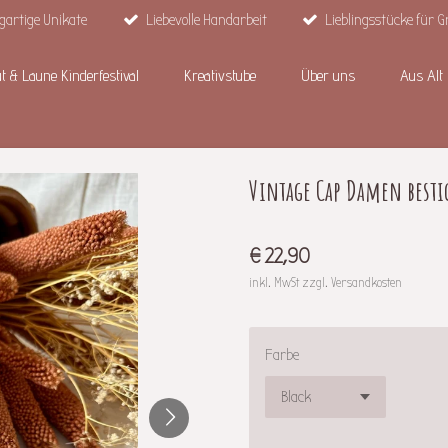
gartige Unikate
Liebevolle Handarbeit
Lieblingsstücke für G
t & Laune Kinderfestival
Kreativstube
Über uns
Aus Alt
Vintage Cap Damen bestic
€ 22,90
inkl. MwSt zzgl. Versandkosten
Farbe