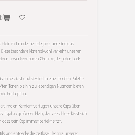
rb
s Flair mit moderner Eleganz und sind aus
 Diese besondere Materialwahl verleiht unseren
d einen unverkennbaren Charme, der jeden Look
sion bestickt und sie sind in einer breiten Palette
ften Tönen bis hin zu lebendigen Nuancen bieten
nde Farboption.
maximalen Komfort verfügen unsere Caps über
s. Egal ob groß oder klein, der Verschluss lässt sich
 dass dein Cap immer perfekt sitzt.
Stils und entdecke die zeitlose Eleganz unserer