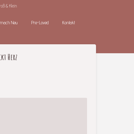
roß & Klein
 mach Neu
Pre-Loved
Kontakt
kt Herz