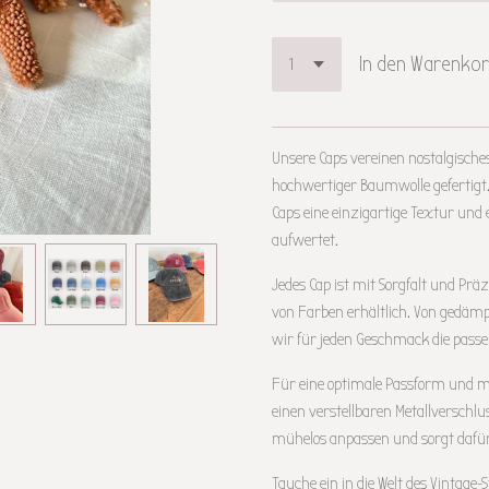
In den Warenko
Unsere Caps vereinen nostalgische
hochwertiger Baumwolle gefertigt.
Caps eine einzigartige Textur un
aufwertet.
Jedes Cap ist mit Sorgfalt und Präzi
von Farben erhältlich. Von gedämp
wir für jeden Geschmack die passe
Für eine optimale Passform und 
einen verstellbaren Metallverschlus
mühelos anpassen und sorgt dafür,
Tauche ein in die Welt des Vintage-