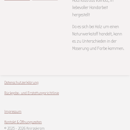
Holzhaus aus Vollholz, in
liebevoller Handarbeit
hergestellt
Da es sich bei Holz um einen
Naturwerkstoff handelt, kann
es zu Unterschieden in der
Maserung und Farbe kommen.
Datenschutzerklärung
Rückgabe- und Erstattungsrichtlinie
Impressum
Kontakt & Öffnungszeiten
© 2025 - 2026 Knirpskram