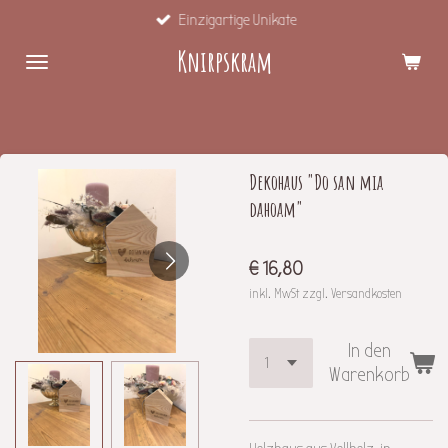
Einzigartige Unikate
Zum
Hauptinhalt
Knirpskram
springen
Dekohaus "Do san mia
dahoam"
€ 16,80
inkl. MwSt zzgl. Versandkosten
In den
Warenkorb