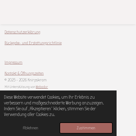
Datenschutzerklärung
Rückgabe- und Erstattungsrichtlinie
Impressum
Kontakt & Öffnungszeiten
© 2025 - 2026 Knirpskram
Mit Unterstützung von
Webador
Diese Website verwendet Cookies, um Ihr Erlebnis zu
verbessern und maßgeschneiderte Werbung anzuzeigen.
Indem Sie auf „Akzeptieren“ klicken, stimmen Sie der
Verwendung aller Cookies zu.
Ablehnen
Zustimmen