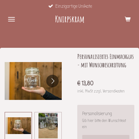
Einzigartige Unikate
Zum
Hauptinhalt
Knirpskram
springen
Personalisiertes Einmachglas
- mit Wunschbeschriftung
€ 13,80
inkl. MwSt zzgl. Versandkosten
Personalisierung
Gib hier bitte den Wunschtext
ein