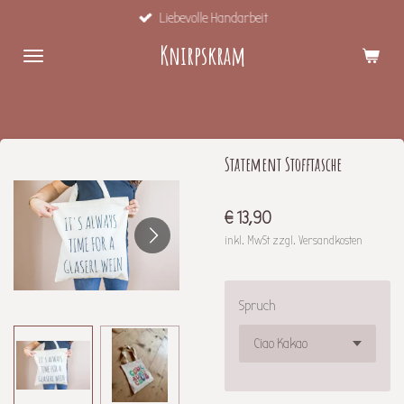
Liebevolle Handarbeit
Zum
Hauptinhalt
Knirpskram
springen
Statement Stofftasche
€ 13,90
inkl. MwSt zzgl. Versandkosten
Spruch