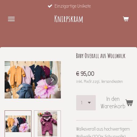
Einzigartige Unikate
Zum
Hauptinhalt
Knirpskram
springen
Baby Overall aus Wollwalk
€ 95,00
inkl. MwSt zzgl. Versandkosten
In den
Warenkorb
Walkoverall aus hochwertigem
Wollwalk (100% Schurwolle)