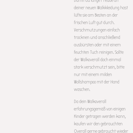
Damit du lange Freude an
deiner neuen Walkkleidung hast
lüfte sie am Besten an der
frischen Luft gut durch.
Verschmutzungen einfach
trocknen und anschließend
ausbürsten oder mit einem
feuchten Tuch reinigen. Sollte
der Walkoverall doch einmal
stark verschmutzt sein, bitte
nur mit einem milden
Wollshampoo mit der Hand
waschen.
Da dein Walkoverall
erfahrungsgemäß von einigen
Kinder getragen werden kann,
kaufen wir den gebrauchten
Overall gerne gebraucht wieder