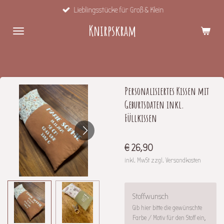
Lieblingsstücke für Groß & Klein
Zum
Hauptinhalt
Knirpskram
springen
Personalisiertes Kissen mit
Geburtsdaten inkl.
Füllkissen
€ 26,90
inkl. MwSt zzgl. Versandkosten
Stoffwunsch
Gib hier bitte die gewünschte
Farbe / Motiv für den Stoff ein,